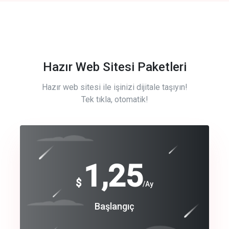
Hazır Web Sitesi Paketleri
Hazır web sitesi ile işinizi dijitale taşıyın!
Tek tıkla, otomatik!
Free
1,25
$
/Ay
Basic
Başlangıç