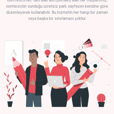
isimTescil.net 'den alan adı (domain) alan her müşterimiz,
isimtescilin sunduğu ücretsiz park sayfasını kendine göre
düzenleyerek kullanabilir. Bu hizmetin her hangi bir zaman
veya başka bir sınırlaması yoktur.