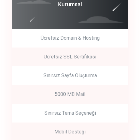
Coroprate
Kurumsal
predictive dialing
Ücretsiz Domain & Hosting
Get Started
Ücretsiz SSL Sertifikası
Start by trying our service for 30 days free trial no credit card
required.
Sınırsız Sayfa Oluşturma
5000 MB Mail
Sınırsız Tema Seçeneği
Mobil Desteği