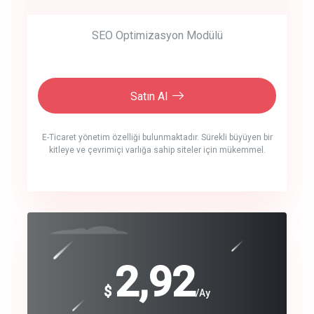
SEO Optimizasyon Modülü
Satın Al
E-Ticaret yönetim özelliği bulunmaktadır. Sürekli büyüyen bir
kitleye ve çevrimiçi varlığa sahip siteler için mükemmel.
crm auto cync
click to call back
240
2,92
$
$
/year
/Ay
track energy costs