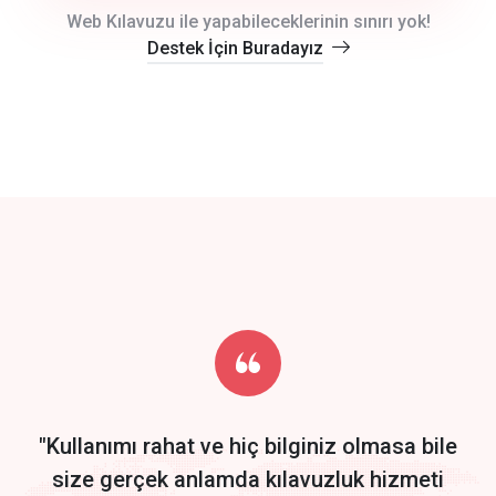
crm auto cync
Web Kılavuzu ile yapabileceklerinin sınırı yok!
Destek İçin Buradayız
click to call back
track energy costs
predictive dialing
Get Started
Start by trying our service for 30 days free trial no credit card
required.
"Kullanımı rahat ve hiç bilginiz olmasa bile
size gerçek anlamda kılavuzluk hizmeti